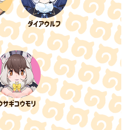
テ
​ダイアウルフ
​ウサギコウモリ