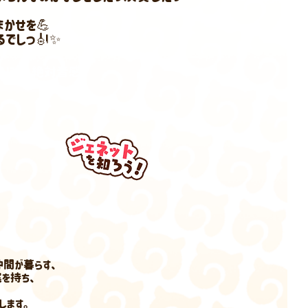
かせを💪
でしっ🎻✨
オリン 絶対音感
仲間が暮らす、
尾を持ち、
します。