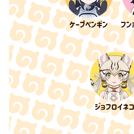
​ケープペンギン
​フ
​ジョフロイネ