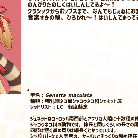
のんびりたのしくはいしんしてるよ〜！
クラシックからポップスまで、なんでもじぇねにおま
音楽すきの輪、ひろがれ〜！はいしんでまってる
​特技：バイ
​愛称：ジェネ ジェネット
学名：
Genetta maculata
種類：哺乳綱ネコ目ジャコウネコ科ジェネット属
レッドリスト：LC 軽度懸念
ジェネットはヨーロッパ南西部とアフリカ大陸に十数種の
ジャコウネコ科の動物です。体長と同じぐらいの長さの
四肢は短く鼻の周りは細長くとがっています。
ジャパリパークで人気者の、サーバルとそっくりな種も存在