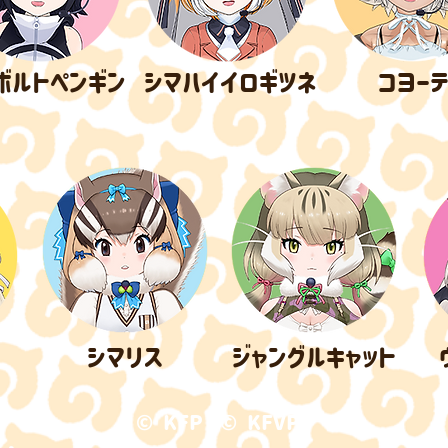
ンボルトペンギン
​シマハイイロギツネ
​コヨー
コ
​シマリス
​ジャングルキャット
© KFP
© KFVP