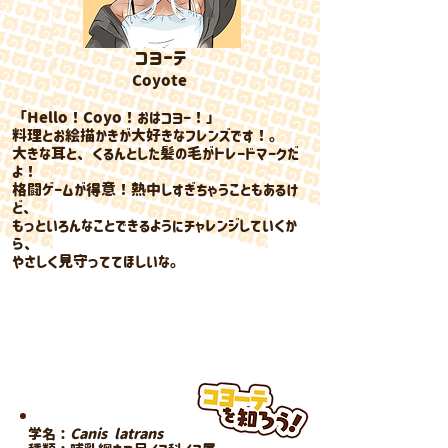
コヨーテ
​Coyote
「Hello！Coyo！おはコヨー！
」
料理とお絵描かきが大好きなフレンズです！。
大きな耳と、くるんとした髪の毛がトレードマークだ
よ！
格闘ゲームが得意！熱中しすぎちゃうこともあるけ
ど、
もっといろんなことできるようにチャレンジしていくか
ら、
やさしく見守っててほしいな。
​愛称：コヨ
​特技：歌うこと 走ること
踊ること 英語
学名：
Canis latrans