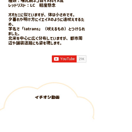
種類：哺乳綱ネコ目イヌ科イヌ属
レッドリスト：LC 軽度懸念
オオカミに似ていますが、体は小さめです。
夕暮れや明け方にイエイヌのように遠吠えするた
め、
学名で「Iatrans」（吠えるもの）とつけられ
ました。
北米を中心に広く分布していますが、都市周
辺や舗装道路にも姿を現します。
​イチオシ動画