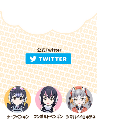
​公式Twitter
​フンボルトペンギン
​ケープペンギン
​シマハイイロギツネ