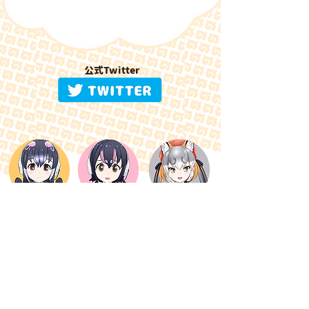
​公式Twitter
​ケープペンギン
​フンボルトペンギン
​シマハイイロギツネ