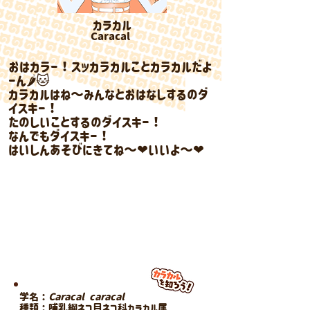
​カラカル
​Caracal
おはカラー！スッカラカルことカラカルだよ
ーん🌶🐱
カラカルはね〜みんなとおはなしするのダ
イスキー！
たのしいことするのダイスキー！
なんでもダイスキー！
はいしんあそびにきてね〜❤いいよ〜❤
​愛称：スッカラカル
​特技：土俵入り
カラカル ​宇宙猫
​タラちゃんのモノマネ
学名：
Caracal caracal
種類：哺乳綱ネコ目ネコ科カラカル属